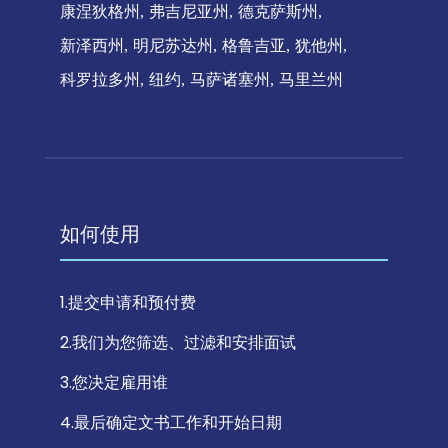
康涅狄格州
弗吉尼亚州
德克萨斯州
新泽西州
明尼苏达州
格鲁吉亚
犹他州
科罗拉多州
纽约
马萨诸塞州
马里兰州
如何使用
1.提交申请和预付费
2.我们为您筛选、过滤和安排面试
3.您决定雇用谁
4.最后确定文书工作和开始日期