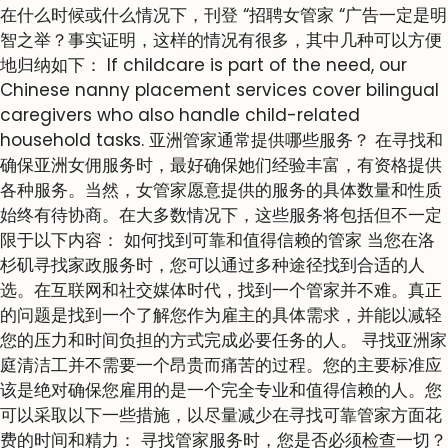
在什么时候或什么情况下，刊登 “招聘女管家 “广告一定是明
智之举？事实证明，这样的情况有很多，其中几种可以方便
地归纳如下： If childcare is part of the need, our
Chinese nanny placement services cover bilingual
caregivers who also handle child-related
household tasks. 亚洲管家通常提供哪些服务？ 在寻找和
确保亚洲女佣服务时，最好确保她们经验丰富，有资格提供
各种服务。当然，女管家愿意提供的服务的具体数量和性质
始终有待协商。在大多数情况下，这些服务将包括但不一定
限于以下内容： 如何找到可靠和值得信赖的管家 当您在洛
杉矶寻找家政服务时，您可以通过多种途径找到合适的人
选。在互联网和社交媒体时代，找到一个管家并不难。真正
的问题是找到一个了解您作为雇主的具体需求，并能以减轻
您的压力和时间负担的方式完成必要任务的人。 寻找亚洲家
庭清洁工并不需要一个昂贵而痛苦的过程。您的主要标准应
该是绝对确保您雇用的是一个完全专业和值得信赖的人。您
可以采取以下一些措施，以尽量减少在寻找可靠管家方面花
费的时间和精力： 寻找管家服务时，您是否必须检查一切？