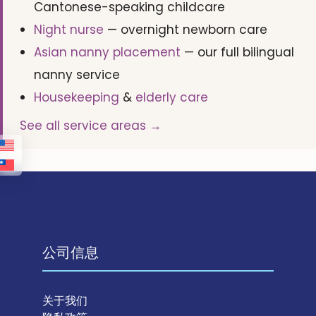
Cantonese-speaking childcare
Night nurse
— overnight newborn care
Asian nanny placement
— our full bilingual
nanny service
Housekeeping
&
elderly care
See all service areas →
公司信息
关于我们