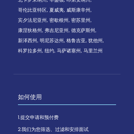
哥伦比亚特区
夏威夷
威斯康辛州
宾夕法尼亚州
密歇根州
密苏里州
康涅狄格州
弗吉尼亚州
德克萨斯州
新泽西州
明尼苏达州
格鲁吉亚
犹他州
科罗拉多州
纽约
马萨诸塞州
马里兰州
如何使用
1.提交申请和预付费
2.我们为您筛选、过滤和安排面试