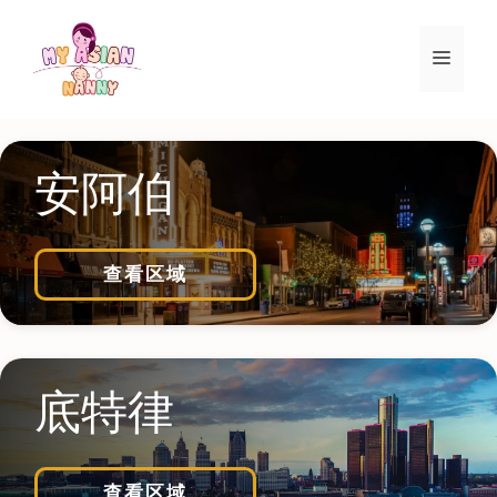
跳
至
菜
内
容
单
安阿伯
查看区域
底特律
查看区域