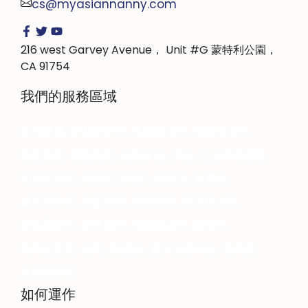
cs@myasiannanny.com
216 west Garvey Avenue， Unit #G 蒙特利公園，
CA 91754
我們的服務區域
亞利桑那
伊利諾伊州
佛吉尼亞州
佛羅里達州
俄亥俄州
俄勒岡州
內華達州
加州
北卡羅來納州
印第安納州
哥倫比亞特區
喬治亞
夏威夷
威斯康辛州
密歇根州
密蘇里州
康乃狄克州
德克薩斯州
新澤西州
明尼蘇達州
猶他州
科羅拉多州
紐約
華盛頓
賓夕法尼亞州
馬里蘭
麻薩諸塞州
如何運作