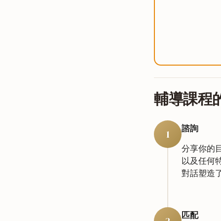
輔導課程
諮詢
1
分享你的
以及任何
對話塑造
匹配