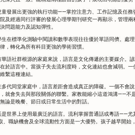
童發展出更強的執行功能——掌控注意力、工作記憶及任務
院及經過同行評審的發展心理學期刊研究一再顯示，管理兩
決問題能力及認知彈性。
學生在標準化測驗中閱讀和數學表現往往優於單語同儕。處理
律，轉化為所有科目更強的學術習慣。
有華語社群根源的家庭來說，語言是文化傳遞的主要媒介。諺
在於語言中。當孩子失去流利度時，文化連結也會減弱。一
維繫這種連結。
在多代同堂家庭中，語言差距會造成真正的障礙。一個不會說
，就會失去與那段關係的聯繫。家教能縮小這道鴻溝——不
無論是晚餐、節日或日常生活中的對話。
是世界上使用最廣泛的語言。流利掌握普通話或粵語——尤
取、職缺機會及全球流動性方面是一大優勢。孩子越早開始