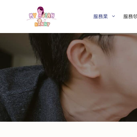
跳
至
服務業
服務
內
容