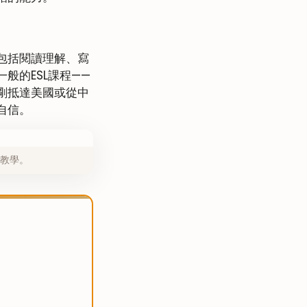
包括閱讀理解、寫
般的ESL課程——
剛抵達美國或從中
自信。
教學。
。