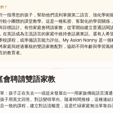
麼的？
對一指導您的孩子，幫助他們流利掌握第二語言、強化學術
對較小團體的課堂教學。這是一種私密、客製化的學習關係
與目標設計。有些家庭會聘請家教，從零開始建立普通話閱
，在英語成為主流語言的家庭中維持會話廣東話。還有人希
校課程，或準備語言能力評估。My Asian Nanny 是一
將家庭與經過審核的雙語家教配對，協助不同年齡與學習風
言的教育者。
庭會聘請雙語家教
單：孩子正在失去——或從未發展出——用家族傳統語言溝
孩子用英文回答。對話變得單向。隨著時間推移，這種連結
且一致的課程，建立對話流暢度，這是忙碌家庭無法單靠自