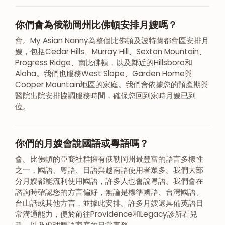
你們會為俄勒岡州比佛頓安排月嫂嗎？
會。My Asian Nanny為整個比佛頓及波特蘭都會區安排月
嫂，包括Cedar Hills、Murray Hill、Sexton Mountain、
Progress Ridge、南比佛頓，以及鄰近的Hillsboro和
Aloha。我們也服務West Slope、Garden Home與
Cooper Mountain地區的家庭。我們會依據您的預產期與
醫院出院安排協調服務時間，確保您回到家時月嫂已到
位。
你們的月嫂會說國語或粵語嗎？
會。比佛頓的亞裔社群擁有俄勒岡州最豐富的語言多樣性
之一，國語、粵語、日語與越南語使用者眾多。我們大部
分月嫂都能流利使用國語，許多人也會說粵語。我們會在
諮詢時確認您的方言偏好，無論是標準國語、台灣國語、
台山話或其他方言，並據此安排。許多月嫂還具備英語日
常溝通能力，便於前往Providence和Legacy診所看兒