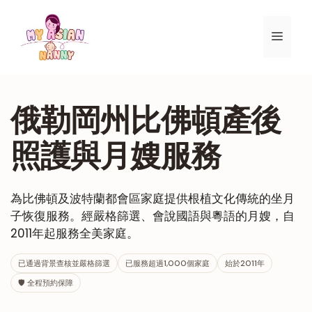
跳
至
選
內
容
單
俄勒岡州比佛頓產後
照護與月嫂服務
為比佛頓及波特蘭都會區家庭提供根植文化傳統的坐月
子恢復服務。經嚴格篩選、會說國語與粵語的月嫂，自
2011年起服務全美家庭。
已通過背景查核並嚴格篩選
已服務超過1,000個家庭
始於2011年
🛡 全程預約保障