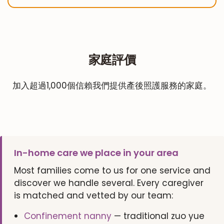
家庭評價
加入超過1,000個信賴我們提供產後照護服務的家庭。
In-home care we place in your area
Most families come to us for one service and
discover we handle several. Every caregiver
is matched and vetted by our team:
Confinement nanny
— traditional zuo yue