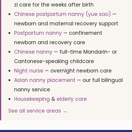
zi care for the weeks after birth
Chinese postpartum nanny (yue sao)
—
newborn and maternal recovery support
Postpartum nanny
— confinement
newborn and recovery care
Chinese nanny
— full-time Mandarin- or
Cantonese-speaking childcare
Night nurse
— overnight newborn care
Asian nanny placement
— our full bilingual
nanny service
Housekeeping
&
elderly care
See all service areas →