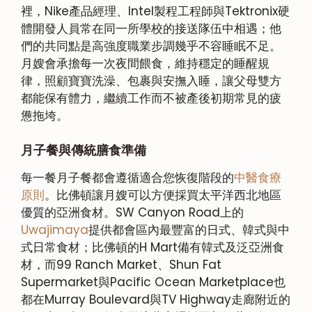
裡，Nike產品經理、Intel製程工程師與Tektronix硬
體開發人員常在同一所學校的接送隊伍中相遇；他
們的共同點是高強度職業步調幾乎不容睡眠不足。
月嫂會承擔每一次夜間餵食，維持穩定的睡醒規
律，照顧寶寶洗澡、包裹與安撫入睡，讓父母雙方
都能保有體力，繼續工作而不被產後初期常見的疲
憊拖垮。
月子餐與傳統膳食準備
每一餐月子餐都會遵循適合您恢復階段的
中醫食療
原則
。比佛頓讓月嫂可以方便採買太平洋西北地區
優質的亞洲食材。SW Canyon Road上的
Uwajimaya
提供都會區內最豐富的日式、韓式與中
式日常食材；比佛頓的H Mart備有韓式及泛亞洲食
材，而99 Ranch Market、Shun Fat
Supermarket與Pacific Ocean Marketplace也
都在Murray Boulevard與TV Highway走廊附近的