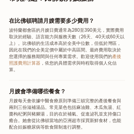
在比佛頓聘請月嫂需要多少費用？
波特蘭都會區的月嫂日費通常為280至390美元，實際費用
取決於經驗、語言能力與服務天數（26天、40天或60天以
上）。比佛頓的生活成本高於全美中位數，但低於灣區，
因此在我們的全美定價中屬於中高區間。最終費用取決於
您選擇的服務期間與任何專業需求。歡迎使用我們的
產後
照護費用計算器
，依您的具體需求與時程取得個人化估
算。
月嫂會準備哪些餐食？
月嫂每天會依據中醫食療原則準備三頓完整的產後餐食與
兩到三份滋補湯品。常見菜色包括麻油雞、木瓜魚湯、紅
棗枸杞粥與豬腳湯，目的在於補氣、促進泌乳並支持傷口
癒合。她會從比佛頓當地的亞洲超市採買新鮮食材，也能
配合妊娠糖尿病等飲食限制進行調整。