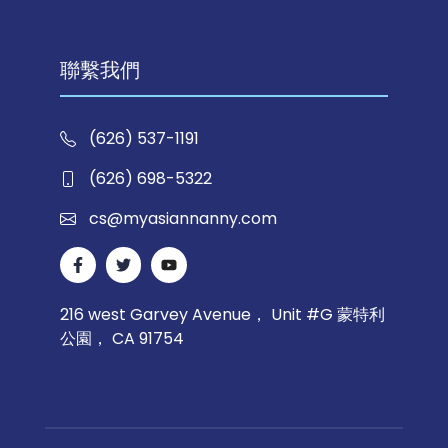
聯繫我們
(626) 537-1191
(626) 698-5322
cs@myasiannanny.com
216 west Garvey Avenue， Unit #G 蒙特利
公園， CA 91754