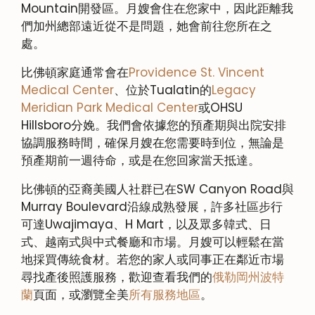
Mountain開發區。月嫂會住在您家中，因此距離我
們加州總部遠近從不是問題，她會前往您所在之
處。
比佛頓家庭通常會在
Providence St. Vincent
Medical Center
、位於Tualatin的
Legacy
Meridian Park Medical Center
或OHSU
Hillsboro分娩。我們會依據您的預產期與出院安排
協調服務時間，確保月嫂在您需要時到位，無論是
預產期前一週待命，或是在您回家當天抵達。
比佛頓的亞裔美國人社群已在SW Canyon Road與
Murray Boulevard沿線成熟發展，許多社區步行
可達Uwajimaya、H Mart，以及眾多韓式、日
式、越南式與中式餐廳和市場。月嫂可以輕鬆在當
地採買傳統食材。若您的家人或同事正在鄰近市場
尋找產後照護服務，歡迎查看我們的
俄勒岡州波特
蘭
頁面，或瀏覽全美
所有服務地區
。