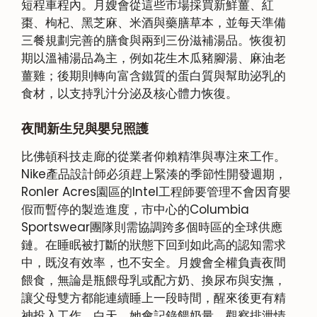
短程車程內。月嫂會從這些市場採買新鮮薑、紅
棗、枸杞、黑芝麻、米酒與藥膳草本，並每天準備
三餐規劃完善的膳食與兩到三份滋補湯品。恢復初
期以溫補湯品為主，例如花生木瓜豬腳湯、麻油老
薑雞；後期則轉向富含鐵質的蛋白質與幫助泌乳的
食材，以支持乳汁分泌及核心體力恢復。
夜間新生兒與嬰兒照護
比佛頓科技走廊的從業者仰賴精準與專注來工作。
Nike產品設計師必須趕上緊湊的季節性開發週期，
Ronler Acres園區的Intel工程師要管理不會因育嬰
假而暫停的製造進度，市中心的Columbia
Sportswear團隊則需協調跨多個時區的全球供應
鏈。在睡眠被打斷的狀態下回到如此高的認知需求
中，既沒有效率，也不安全。月嫂會全權負責夜間
餵食，無論是瓶餵母乳或配方奶、換尿布與安撫，
讓父母雙方都能連續睡上一段時間，醒來後更有精
神投入工作。白天，她會記錄餵奶量、觀察排泄情