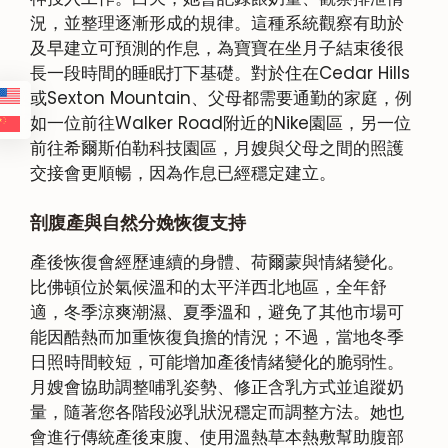
況，並整理逐漸形成的規律。這種系統觀察有助於
及早建立可預測的作息，為寶寶在坐月子結束後很
長一段時間的睡眠打下基礎。對於住在Cedar Hills
或Sexton Mountain、父母都需要通勤的家庭，例
如一位前往Walker Road附近的Nike園區，另一位
前往希爾斯伯勒科技園區，月嫂與父母之間的照護
交接會更順暢，因為作息已經穩定建立。
剖腹產與自然分娩恢復支持
產後恢復會經歷連續的身體、荷爾蒙與情緒變化。
比佛頓位於氣候溫和的太平洋西北地區，全年舒
適，冬季涼爽潮濕、夏季溫和，避免了其他市場可
能因酷熱而加重恢復負擔的情況；不過，當地冬季
日照時間較短，可能增加產後情緒變化的脆弱性。
月嫂會協助調整哺乳姿勢、修正含乳方式並追蹤奶
量，隨著您各階段泌乳狀況穩定而調整方法。她也
會進行傳統產後束腹、使用溫熱草本熱敷幫助腹部