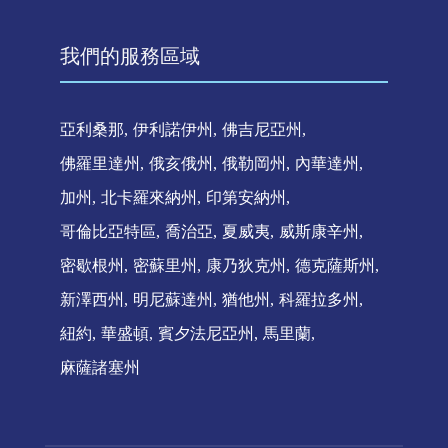
我們的服務區域
亞利桑那
伊利諾伊州
佛吉尼亞州
佛羅里達州
俄亥俄州
俄勒岡州
內華達州
加州
北卡羅來納州
印第安納州
哥倫比亞特區
喬治亞
夏威夷
威斯康辛州
密歇根州
密蘇里州
康乃狄克州
德克薩斯州
新澤西州
明尼蘇達州
猶他州
科羅拉多州
紐約
華盛頓
賓夕法尼亞州
馬里蘭
麻薩諸塞州