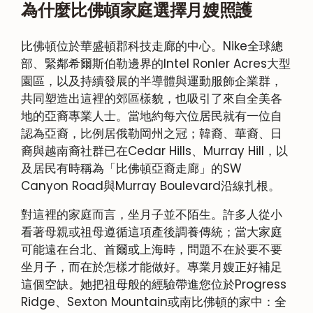
為什麼比佛頓家庭選擇月嫂照護
比佛頓位於華盛頓郡科技走廊的中心。Nike全球總
部、緊鄰希爾斯伯勒邊界的Intel Ronler Acres大型
園區，以及持續發展的半導體與運動服飾企業群，
共同塑造出這裡的郊區樣貌，也吸引了來自全美各
地的亞裔專業人士。當地約每六位居民就有一位自
認為亞裔，比例居俄勒岡州之冠；韓裔、華裔、日
裔與越南裔社群已在Cedar Hills、Murray Hill，以
及居民有時稱為「比佛頓亞裔走廊」的SW
Canyon Road與Murray Boulevard沿線扎根。
對這裡的家庭而言，坐月子並不陌生。許多人從小
看著母親或祖母遵循這項產後調養傳統；當大家庭
可能遠在台北、首爾或上海時，問題不在於要不要
坐月子，而在於怎樣才能做好。專業月嫂正好補足
這個空缺。她把祖母般的經驗帶進您位於Progress
Ridge、Sexton Mountain或南比佛頓的家中：全