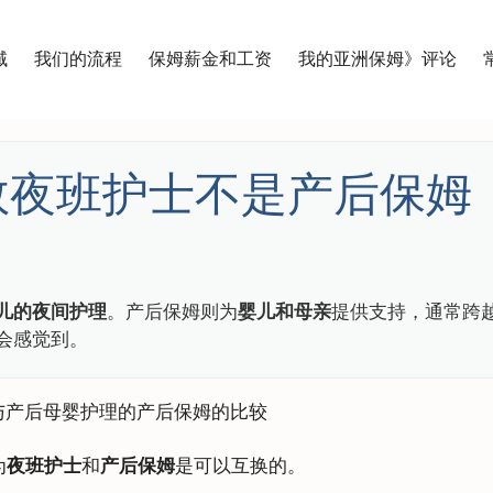
域
我们的流程
保姆薪金和工资
我的亚洲保姆》评论
数夜班护士不是产后保姆
儿的夜间护理
。产后保姆则为
婴儿和母亲
提供支持，通常跨
会感觉到。
为
夜班护士
和
产后保姆
是可以互换的。