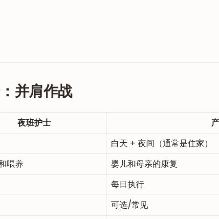
。
姆：并肩作战
夜班护士
白天 + 夜间（通常是住家）
和喂养
婴儿和母亲的康复
每日执行
可选/常见