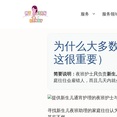
跳
至
服务
服务领
内
容
为什么大多
这很重要）
简要说明：
夜班护士
只
负责
新生
庭往往会雇错人，而且几天内就
寻找新生儿夜班助理的家庭往往认