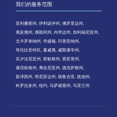
我们的服务范围
亚利桑那州
伊利诺伊州
佛罗里达州
俄亥俄州
俄勒冈州
内华达州
加利福尼亚州
北卡罗来纳州
华盛顿
印第安纳州
哥伦比亚特区
夏威夷
威斯康辛州
宾夕法尼亚州
密歇根州
密苏里州
康涅狄格州
弗吉尼亚州
德克萨斯州
新泽西州
明尼苏达州
格鲁吉亚
犹他州
科罗拉多州
纽约
马萨诸塞州
马里兰州