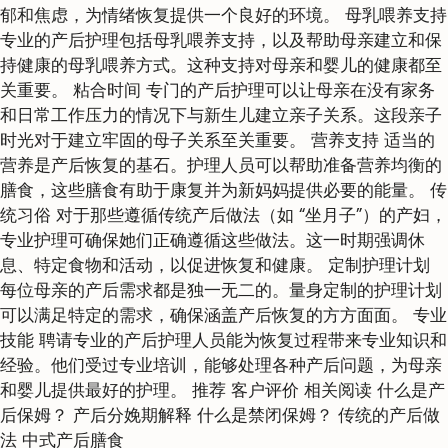
郁和焦虑，为情绪恢复提供一个良好的环境。 母乳喂养支持
专业的产后护理包括母乳喂养支持，以及帮助母亲建立和保
持健康的母乳喂养方式。这种支持对母亲和婴儿的健康都至
关重要。 粘合时间 专门的产后护理可以让母亲在没有家务
和日常工作压力的情况下与新生儿建立亲子关系。这段亲子
时光对于建立牢固的母子关系至关重要。 营养支持 适当的
营养是产后恢复的基石。护理人员可以帮助准备营养均衡的
膳食，这些膳食有助于康复并为新妈妈提供必要的能量。 传
统习俗 对于那些遵循传统产后做法（如 “坐月子”）的产妇，
专业护理可确保她们正确遵循这些做法。这一时期强调休
息、特定食物和活动，以促进恢复和健康。 定制护理计划
每位母亲的产后需求都是独一无二的。量身定制的护理计划
可以满足特定的需求，确保涵盖产后恢复的方方面面。 专业
技能 聘请专业的产后护理人员能为恢复过程带来专业知识和
经验。他们受过专业培训，能够处理各种产后问题，为母亲
和婴儿提供最好的护理。 推荐 客户评价 相关阅读 什么是产
后保姆？ 产后分娩期解释 什么是禁闭保姆？ 传统的产后做
法 中式产后膳食