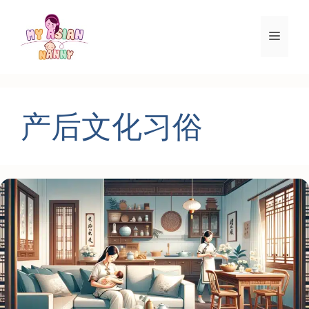
跳
至
菜
内
容
单
产后文化习俗