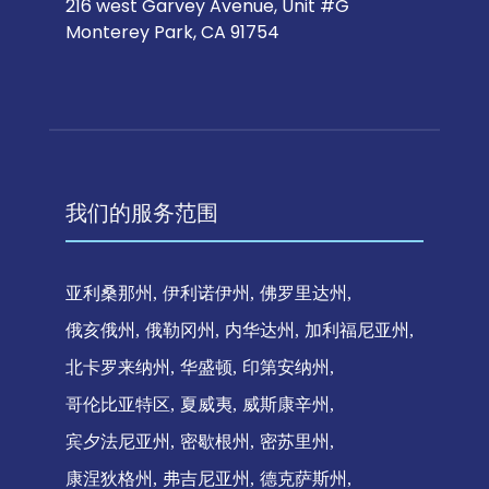
216 west Garvey Avenue, Unit #G
Monterey Park, CA 91754
我们的服务范围
亚利桑那州
伊利诺伊州
佛罗里达州
俄亥俄州
俄勒冈州
内华达州
加利福尼亚州
北卡罗来纳州
华盛顿
印第安纳州
哥伦比亚特区
夏威夷
威斯康辛州
宾夕法尼亚州
密歇根州
密苏里州
康涅狄格州
弗吉尼亚州
德克萨斯州